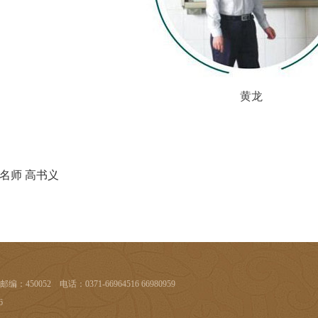
黄龙
名师 高书义
52 电话：0371-66964516 66980959
6