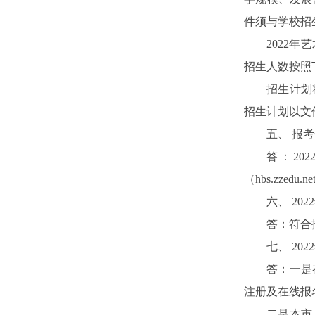
件须与学校招
2022
招生人数按照
招生计划
招生计划以文
五、 报
答：2
（hbs.zzedu
六、 2
答：符合
七、 2
答：一是
注册及在线报
二是本市