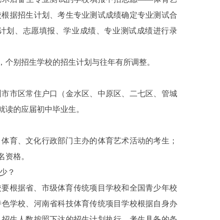
校根据招生计划、考生专业测试成绩确定专业测试合
计划、志愿填报、学业成绩、专业测试成绩进行录
要，个别招生学校的招生计划与往年有所调整。
州市市区常住户口（金水区、中原区、二七区、管城
就读的应届初中毕业生。
育、体育、文化行政部门主办的体育艺术活动的考生；
名资格。
少？
学校要根据省、市级体育传统项目学校和全国青少年校
特色学校、河南省科技体育传统项目学校根据自身办
，招生人数按照下达的招生计划执行。考生具备的条