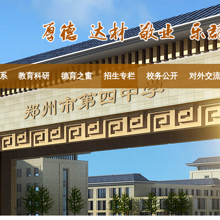
系
教育科研
德育之窗
招生专栏
校务公开
对外交