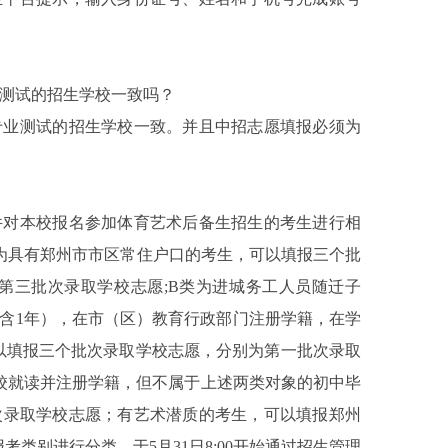
业测试的招生学校一致吗？
专业测试的招生学校一致。并且中招志愿填报必须为
件对本校报名参加体育艺术后备生招生的考生进行相
为具有郑州市市区常住户口的考生，可以填报三个批
第三批次录取学校志愿;B类为进城务工人员随迁子
（含1年），在市（区）教育行政部门注册学籍，在学
以填报三个批次录取学校志愿，分别为第一批次录取
校就读并注册学籍，但不属于上述两类对象的初中毕
次录取学校志愿；有艺术潜质的考生，可以填报郑州
类别进行分类，于5月31日8:00开始通过招生管理