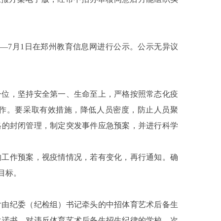
日—7月1日在郑州教育信息网进行公示。公示无异议
一位，坚持安全第一、生命至上，严格按照常态化疫
作。要采取有效措施，降低人员密度，防止人员聚
格的封闭管理，制定突发事件应急预案，并进行科学
的工作预案，视疫情情况，若有变化，再行通知。确
目标。
含由纪委（纪检组）书记牵头的中招体育艺术后备生
承诺书。对违反体育艺术后备生招生纪律的学校，次