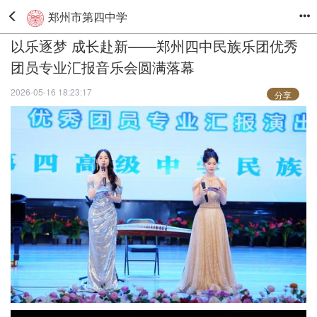
郑州市第四中学
以乐逐梦 成长赴新——郑州四中民族乐团优秀
团员专业汇报音乐会圆满落幕
2026-05-16 18:23:17
分享