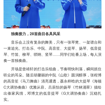
独奏接力，28首曲目各具风采
音乐会上没有复杂的舞美，只有一张琴凳、一架谱台和
一束追光。打击乐、中阮、高音笙、大提琴、扬琴、低音提
琴、竹笛、柳琴、唢呐、竖琴……同学们轮番上场，每人演
奏一首独奏曲。
开场是曾靖轩的打击乐组曲，节奏明快利落，瞬间抓住
听众的耳朵。随后胡馨丽的中阮《山歌》圆润醇厚，张程博
的高音笙《马刀舞曲》清亮通透，聂永梓晗的大提琴《海顿
C大调协奏曲》优雅从容。吕辰怡的扬琴《竹林涌翠》描绘
出傣家风情，邓博文的低音提琴《G大调协奏曲》沉稳扎
实。