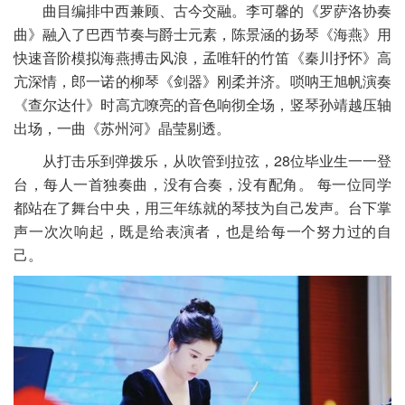
曲目编排中西兼顾、古今交融。李可馨的《罗萨洛协奏
曲》融入了巴西节奏与爵士元素，陈景涵的扬琴《海燕》用
快速音阶模拟海燕搏击风浪，孟唯轩的竹笛《秦川抒怀》高
亢深情，郎一诺的柳琴《剑器》刚柔并济。唢呐王旭帆演奏
《查尔达什》时高亢嘹亮的音色响彻全场，竖琴孙靖越压轴
出场，一曲《苏州河》晶莹剔透。
从打击乐到弹拨乐，从吹管到拉弦，28位毕业生一一登
台，每人一首独奏曲，没有合奏，没有配角。 每一位同学
都站在了舞台中央，用三年练就的琴技为自己发声。台下掌
声一次次响起，既是给表演者，也是给每一个努力过的自
己。