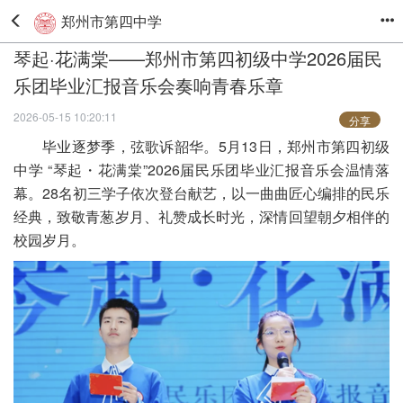
郑州市第四中学
琴起·花满棠——郑州市第四初级中学2026届民
乐团毕业汇报音乐会奏响青春乐章
2026-05-15 10:20:11
分享
毕业逐梦季，弦歌诉韶华。5月13日，郑州市第四初级
中学 “琴起・花满棠”2026届民乐团毕业汇报音乐会温情落
幕。28名初三学子依次登台献艺，以一曲曲匠心编排的民乐
经典，致敬青葱岁月、礼赞成长时光，深情回望朝夕相伴的
校园岁月。