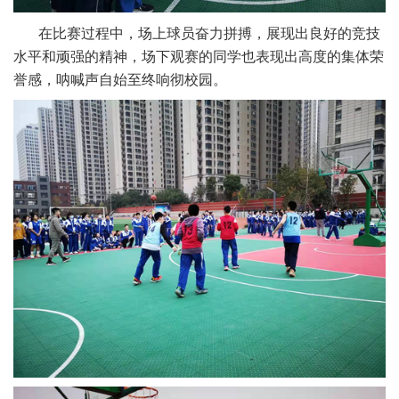
在比赛过程中，场上球员奋力拼搏，展现出良好的竞技
水平和顽强的精神，场下观赛的同学也表现出高度的集体荣
誉感，呐喊声自始至终响彻校园。