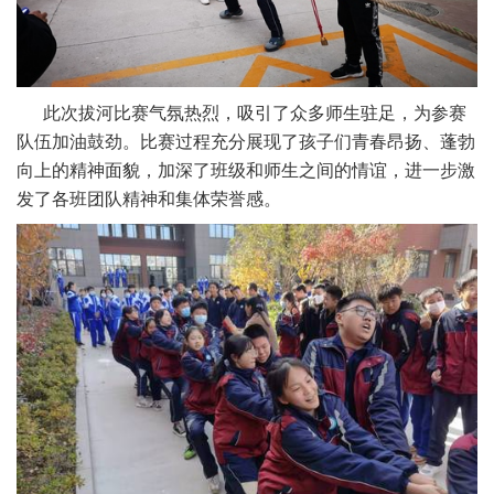
此次拔河比赛气氛热烈，吸引了众多师生驻足，为参赛
队伍加油鼓劲。比赛过程充分展现了孩子们青春昂扬、蓬勃
向上的精神面貌，加深了班级和师生之间的情谊，进一步激
发了各班团队精神和集体荣誉感。