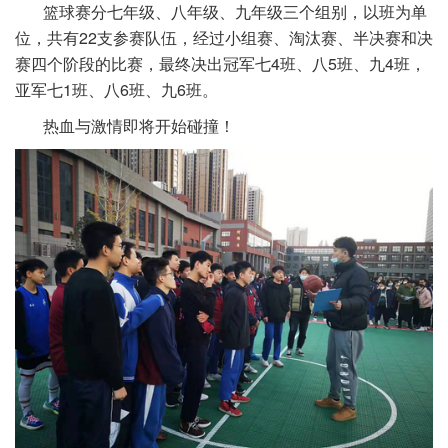
篮球赛分七年级、八年级、九年级三个组别，以班为单
位，共有22支参赛队伍，经过小组赛、淘汰赛、半决赛和决
赛四个阶段的比赛，最终决出冠军七4班、八5班、九4班，
亚军七1班、八6班、九6班。
热血与激情即将开始碰撞！