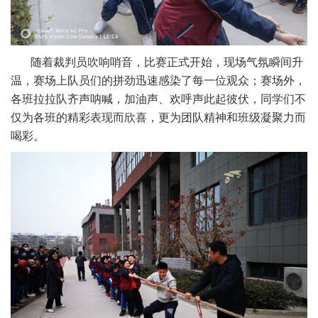
随着裁判员吹响哨音，比赛正式开始，现场气氛瞬间升
温，赛场上队员们的拼劲迅速感染了每一位观众；赛场外，
各班拉拉队齐声呐喊，加油声、欢呼声此起彼伏，同学们不
仅为各班的精彩表现而欣喜，更为团队精神和班级凝聚力而
喝彩。